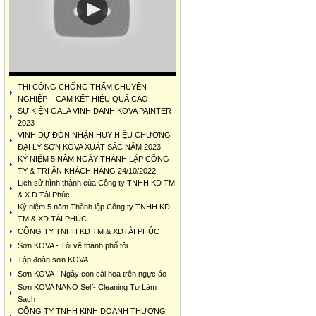
THI CÔNG CHỐNG THẤM CHUYÊN
NGHIỆP – CAM KẾT HIỆU QUẢ CAO
SỰ KIỆN GALA VINH DANH KOVA PAINTER
2023
VINH DỰ ĐÓN NHẬN HUY HIỆU CHƯƠNG
ĐẠI LÝ SƠN KOVA XUẤT SẮC NĂM 2023
KỶ NIỆM 5 NĂM NGÀY THÀNH LẬP CÔNG
TY & TRI ÂN KHÁCH HÀNG 24/10/2022
Lịch sử hình thành của Công ty TNHH KD TM
& X D Tài Phúc
Kỷ niệm 5 năm Thành lập Công ty TNHH KD
TM & XD TÀI PHÚC
CÔNG TY TNHH KD TM & XDTÀI PHÚC
Sơn KOVA - Tôi vẽ thành phố tôi
Tập đoàn sơn KOVA
Sơn KOVA - Ngày con cài hoa trên ngực áo
Sơn KOVA NANO Self- Cleaning Tự Làm
Sạch
CÔNG TY TNHH KINH DOANH THƯƠNG