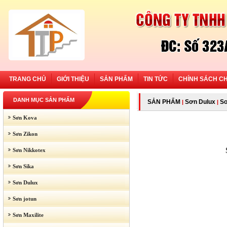
TRANG CHỦ
GIỚI THIỆU
SẢN PHẨM
TIN TỨC
CHÍNH SÁCH C
DANH MỤC SẢN PHẨM
SẢN PHẨM
Sơn Dulux
Sơ
|
|
Sơn Kova
Sơn Zikon
Sơn Nikkotex
Sơn Sika
Sơn Dulux
Sơn jotun
Sơn Maxilite