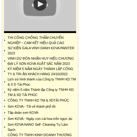
THI CÔNG CHỐNG THẤM CHUYÊN
NGHIỆP – CAM KẾT HIỆU QUẢ CAO
SỰ KIỆN GALA VINH DANH KOVA PAINTER
2023
VINH DỰ ĐÓN NHẬN HUY HIỆU CHƯƠNG
ĐẠI LÝ SƠN KOVA XUẤT SẮC NĂM 2023
KỶ NIỆM 5 NĂM NGÀY THÀNH LẬP CÔNG
TY & TRI ÂN KHÁCH HÀNG 24/10/2022
Lịch sử hình thành của Công ty TNHH KD TM
& X D Tài Phúc
Kỷ niệm 5 năm Thành lập Công ty TNHH KD
TM & XD TÀI PHÚC
CÔNG TY TNHH KD TM & XDTÀI PHÚC
Sơn KOVA - Tôi vẽ thành phố tôi
Tập đoàn sơn KOVA
Sơn KOVA - Ngày con cài hoa trên ngực áo
Sơn KOVA NANO Self- Cleaning Tự Làm
Sạch
CÔNG TY TNHH KINH DOANH THƯƠNG