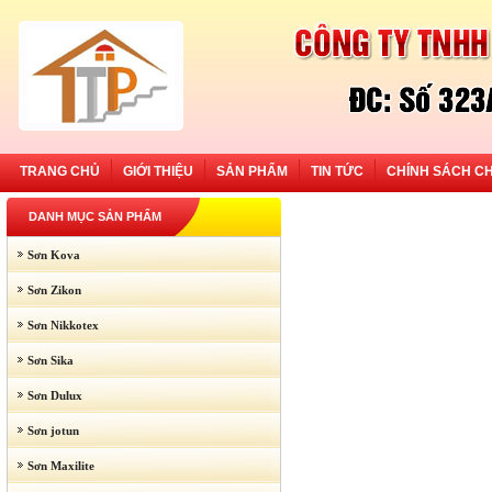
TRANG CHỦ
GIỚI THIỆU
SẢN PHẨM
TIN TỨC
CHÍNH SÁCH C
DANH MỤC SẢN PHẨM
Sơn Kova
Sơn Zikon
Sơn Nikkotex
Sơn Sika
Sơn Dulux
Sơn jotun
Sơn Maxilite