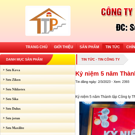
TRANG CHỦ
GIỚI THIỆU
SẢN PHẨM
TIN TỨC
CHÍ
DANH MỤC SẢN PHẨM
TIN TỨC
-
TIN CÔNG TY
Sơn Kova
Kỷ niệm 5 năm Thàn
Sơn Zikon
Tin đăng ngày: 2/3/2023 - Xem: 2393
Sơn Nikkotex
Kỷ niệm 5 năm Thành lập Công ty
Sơn Sika
Sơn Dulux
Sơn jotun
Sơn Maxilite