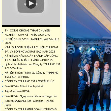
THI CÔNG CHỐNG THẤM CHUYÊN
NGHIỆP – CAM KẾT HIỆU QUẢ CAO
SỰ KIỆN GALA VINH DANH KOVA PAINTER
2023
VINH DỰ ĐÓN NHẬN HUY HIỆU CHƯƠNG
ĐẠI LÝ SƠN KOVA XUẤT SẮC NĂM 2023
KỶ NIỆM 5 NĂM NGÀY THÀNH LẬP CÔNG
TY & TRI ÂN KHÁCH HÀNG 24/10/2022
Lịch sử hình thành của Công ty TNHH KD TM
& X D Tài Phúc
Kỷ niệm 5 năm Thành lập Công ty TNHH KD
TM & XD TÀI PHÚC
CÔNG TY TNHH KD TM & XDTÀI PHÚC
Sơn KOVA - Tôi vẽ thành phố tôi
Tập đoàn sơn KOVA
Sơn KOVA - Ngày con cài hoa trên ngực áo
Sơn KOVA NANO Self- Cleaning Tự Làm
Sạch
CÔNG TY TNHH KINH DOANH THƯƠNG