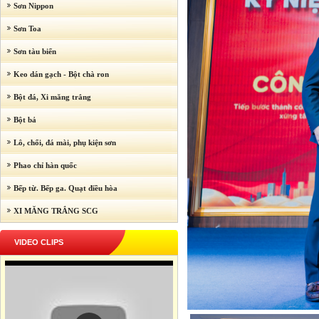
Sơn Nippon
Sơn Toa
Sơn tàu biển
Keo dán gạch - Bột chà ron
Bột đá, Xi măng trắng
Bột bả
Lô, chổi, đá mài, phụ kiện sơn
Phao chỉ hàn quốc
Bếp từ. Bếp ga. Quạt điều hòa
XI MĂNG TRẮNG SCG
VIDEO CLIPS