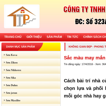
TRANG CHỦ
GIỚI THIỆU
SẢN PHẨM
TIN TỨC
CHÍNH SÁCH C
DANH MỤC SẢN PHẨM
KHÔNG GIAN ĐẸP
-
PHONG T
Sơn Kova
Sắc màu may mắn 
Sơn Zikon
Tin đăng ngày: 17/4/2016 - Xem: 36
Sơn Nikkotex
Sơn Sika
Cách bài trí nhà c
Sơn Dulux
chọn lựa và phối 
Sơn jotun
mỗi góc nhà hay g
Sơn Maxilite