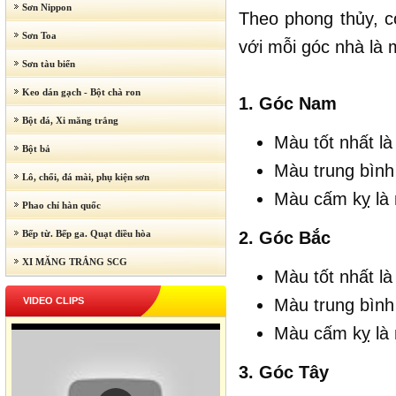
Sơn Nippon
Theo phong thủy, c
Sơn Toa
với mỗi góc nhà là
Sơn tàu biển
Keo dán gạch - Bột chà ron
1. Góc Nam
Bột đá, Xi măng trắng
Màu tốt nhất l
Bột bả
Màu trung bình
Lô, chổi, đá mài, phụ kiện sơn
Màu cấm kỵ là
Phao chỉ hàn quốc
Bếp từ. Bếp ga. Quạt điều hòa
2. Góc Bắc
XI MĂNG TRẮNG SCG
Màu tốt nhất l
VIDEO CLIPS
Màu trung bình 
Màu cấm kỵ là 
3. Góc Tây