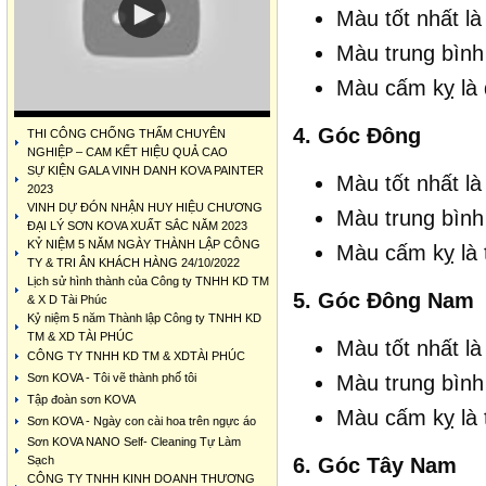
Màu tốt nhất là
Màu trung bình
Màu cấm kỵ là 
4. Góc Đông
THI CÔNG CHỐNG THẤM CHUYÊN
NGHIỆP – CAM KẾT HIỆU QUẢ CAO
SỰ KIỆN GALA VINH DANH KOVA PAINTER
Màu tốt nhất là
2023
VINH DỰ ĐÓN NHẬN HUY HIỆU CHƯƠNG
Màu trung bình
ĐẠI LÝ SƠN KOVA XUẤT SẮC NĂM 2023
KỶ NIỆM 5 NĂM NGÀY THÀNH LẬP CÔNG
Màu cấm kỵ là 
TY & TRI ÂN KHÁCH HÀNG 24/10/2022
Lịch sử hình thành của Công ty TNHH KD TM
5. Góc Đông Nam
& X D Tài Phúc
Kỷ niệm 5 năm Thành lập Công ty TNHH KD
TM & XD TÀI PHÚC
Màu tốt nhất là
CÔNG TY TNHH KD TM & XDTÀI PHÚC
Sơn KOVA - Tôi vẽ thành phố tôi
Màu trung bình 
Tập đoàn sơn KOVA
Màu cấm kỵ là 
Sơn KOVA - Ngày con cài hoa trên ngực áo
Sơn KOVA NANO Self- Cleaning Tự Làm
Sạch
6. Góc Tây Nam
CÔNG TY TNHH KINH DOANH THƯƠNG