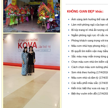
KHÔNG GIAN ĐẸP khác:
Ánh sáng ảnh hưởng thế nào đ
Làm mới phòng ngủ của bạn v
Bí kíp trang trí nhà ấn tượng 
Ngắm phòng ngủ rực rỡ sắc 
Phòng khách sang trọng với t
Màu sơn nhà hợp phong thủy
(
Bí quyết tìm kiếm vận may bằ
Sắc màu may mắn trong từng 
Chọn màu sơn nhà tìm kiếm v
Cách chọn màu sơn tường phù
Sơn nhà theo hướng
(17/4/201
Màu sơn nhà và tâm lý
(17/4/2
Các kiểu phối màu sắc
(17/4/2
Kiến trúc biệt thự xưa và nay
(
Biệt thự vườn trên đồi
(17/4/20