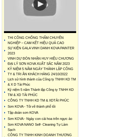
THI CÔNG CHỐNG THẤM CHUYÊN
NGHIỆP – CAM KẾT HIỆU QUẢ CAO
SỰ KIỆN GALA VINH DANH KOVA PAINTER
2023
VINH DỰ ĐÓN NHẬN HUY HIỆU CHƯƠNG
ĐẠI LÝ SƠN KOVA XUẤT SẮC NĂM 2023
KỶ NIỆM 5 NĂM NGÀY THÀNH LẬP CÔNG
TY & TRI ÂN KHÁCH HÀNG 24/10/2022
Lịch sử hình thành của Công ty TNHH KD TM
& X D Tài Phúc
Kỷ niệm 5 năm Thành lập Công ty TNHH KD
TM & XD TÀI PHÚC
CÔNG TY TNHH KD TM & XDTÀI PHÚC
Sơn KOVA - Tôi vẽ thành phố tôi
Tập đoàn sơn KOVA
Sơn KOVA - Ngày con cài hoa trên ngực áo
Sơn KOVA NANO Self- Cleaning Tự Làm
Sạch
CÔNG TY TNHH KINH DOANH THƯƠNG