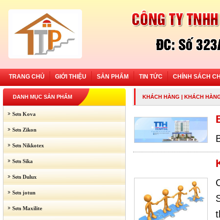
TRANG CHỦ
GIỚI THIỆU
SẢN PHẨM
TIN TỨC
CHÍNH SÁCH C
DANH MỤC SẢN PHẨM
KHÁCH HÀNG
| KHÁCH HÀNG
Sơn Kova
Sơn Zikon
Sơn Nikkotex
Sơn Sika
Sơn Dulux
Sơn jotun
Sơn Maxilite