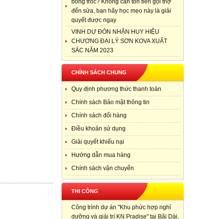
bong tróc? Không cần tốn tiền gọi thợ
đến sửa, bạn hãy học mẹo này là giải
quyết được ngay
VINH DỰ ĐÓN NHẬN HUY HIỆU
CHƯƠNG ĐẠI LÝ SƠN KOVA XUẤT
SẮC NĂM 2023
CHÍNH SÁCH CHUNG
Quy định phương thức thanh toán
Chính sách Bảo mật thông tin
Chính sách đổi hàng
Điều khoản sử dụng
Giải quyết khiếu nại
Hướng dẫn mua hàng
Chính sách vận chuyển
THI CÔNG
Công trình dự án "Khu phức hợp nghỉ
dưỡng và giải trí KN Pradise" tại Bãi Dài,