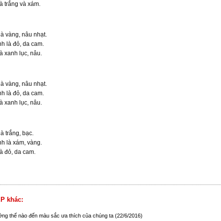
à trắng và xám.
là vàng, nâu nhạt.
nh là đỏ, da cam.
à xanh lục, nâu.
là vàng, nâu nhạt.
nh là đỏ, da cam.
à xanh lục, nâu.
là trắng, bạc.
nh là xám, vàng.
à đỏ, da cam.
P khác:
ng thế nào đến màu sắc ưa thích của chúng ta
(22/6/2016)