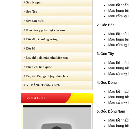
Sơn Nippon
Màu tốt nhất
Màu trung bì
Sơn Toa
Màu cấm kỵ 
Sơn tàu biển
2. Góc Bắc
Keo dán gạch - Bột chà ron
Màu tốt nhất
Bột đá, Xi măng trắng
Màu trung bìn
Màu cấm kỵ l
Bột bả
3. Góc Tây
Lô, chổi, đá mài, phụ kiện sơn
Màu tốt nhất 
Phao chỉ hàn quốc
Màu trung bì
Màu cấm kỵ l
Bếp từ. Bếp ga. Quạt điều hòa
4. Góc Đông
XI MĂNG TRẮNG SCG
Màu tốt nhất 
Màu trung bì
VIDEO CLIPS
Màu cấm kỵ là
5. Góc Đông Nam
Màu tốt nhất 
Màu trung bìn