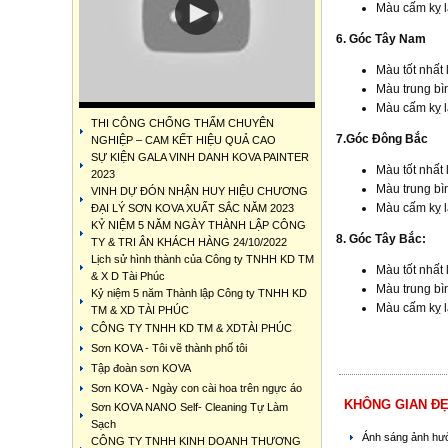
Màu cấm kỵ l
6. Góc Tây Nam
Màu tốt nhất 
Màu trung bì
Màu cấm kỵ l
THI CÔNG CHỐNG THẤM CHUYÊN
7.Góc Đông Bắc
NGHIỆP – CAM KẾT HIỆU QUẢ CAO
SỰ KIỆN GALA VINH DANH KOVA PAINTER
Màu tốt nhất 
2023
Màu trung bì
VINH DỰ ĐÓN NHẬN HUY HIỆU CHƯƠNG
Màu cấm kỵ l
ĐẠI LÝ SƠN KOVA XUẤT SẮC NĂM 2023
KỶ NIỆM 5 NĂM NGÀY THÀNH LẬP CÔNG
8. Góc Tây Bắc:
TY & TRI ÂN KHÁCH HÀNG 24/10/2022
Lịch sử hình thành của Công ty TNHH KD TM
Màu tốt nhất 
& X D Tài Phúc
Màu trung bì
Kỷ niệm 5 năm Thành lập Công ty TNHH KD
Màu cấm kỵ l
TM & XD TÀI PHÚC
CÔNG TY TNHH KD TM & XDTÀI PHÚC
Sơn KOVA - Tôi vẽ thành phố tôi
Tập đoàn sơn KOVA
Sơn KOVA - Ngày con cài hoa trên ngực áo
KHÔNG GIAN ĐẸ
Sơn KOVA NANO Self- Cleaning Tự Làm
Sạch
Ánh sáng ảnh hưở
CÔNG TY TNHH KINH DOANH THƯƠNG