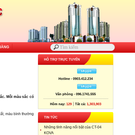
HÀNG
HỖ TRỢ TRỰC TUYẾN
Hotline - 0903.412.234
Văn phòng - 096.1741.555
sắc. Mỗi màu sắc có
|
Hôm nay:
129
Tất cả:
1,303,903
hất, màu bình thường
TIN TỨC
Những tính năng nổi bật của CT-04
KOVA