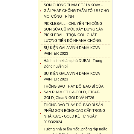
SƠN CHỐNG THẤM CT-11A KOVA –
GIẢI PHÁP CHỐNG THẤM TỐI ƯU CHO
MỌI CÔNG TRÌNH
PICKLEBALL - CHUYÊN THI CÔNG
SƠN SỬA CŨ MỠI, XÂY DỰNG SÂN
PICKLEBALL TRỌN GOI - CHẤT
LƯỢNG TIẾN ĐỘ NHANH CHÓNG.
SỰ KIỆN GALA VINH DANH KOVA
PAINTER 2023
Hành trình khám phá DUBAI - Trung
Đông huyền bí
SỰ KIỆN GALA VINH DANH KOVA
PAINTER 2023
THÔNG BÁO THAY ĐỔI BAO BÌ CỦA
SẢN PHẨM CT11A-GOLD, CT04T-
GOLD, ClearN-GOLD VÀ NT26
THÔNG BÁO THAY ĐỔI BAO BÌ SẢN
PHẨM SƠN BÓNG CAO CẤP TRONG
NHÀ K871 - GOLD KỂ TỪ NGÀY
01/03/2024
Tường nhà bị ẩm mốc, phồng rộp hoặc