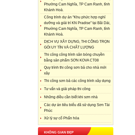
Phường Cam Nghĩa, TP Cam Ranh, tỉnh
Khánh Hoà.
Công trình dự án "Khu phức hợp nghỉ
dưỡng và giải trí KN Pradise" tại Bãi Dài,
Phường Cam Nghĩa, TP Cam Ranh, tỉnh
Khánh Hoà.
DỊCH VỤ XÂY DỰNG, THI CÔNG TRỌN
GÓI UY TÍN VÀ CHẤT LƯỢNG
Thi công công trình sân bóng chuyền
bằng sản phẩm SƠN KOVA CT08
Quy trình thi công sơn bả cho nhà mới
xây
Thi công sơn bả các công trình xây dựng
Tư vấn và giải pháp thi công
Những điều cần biết khi sơn nhà
Các dự án tiêu biểu đã sử dụng Sơn Tài
Phúc
Xử lý sự cố Phấn hóa
KHÔNG GIAN ĐẸP