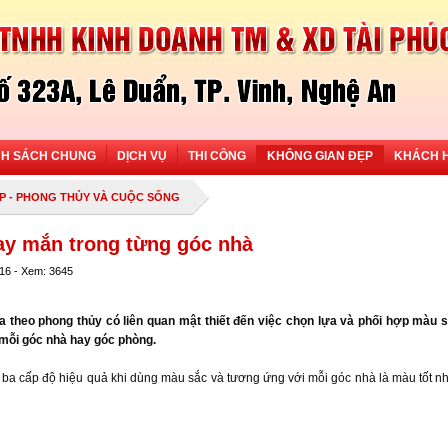
NH SÁCH CHUNG
DỊCH VỤ
THI CÔNG
KHÔNG GIAN ĐẸP
KHÁCH 
P
-
PHONG THỦY VÀ CUỘC SỐNG
y mắn trong từng góc nhà
016 - Xem: 3645
ửa theo phong thủy có liên quan mật thiết đến việc chọn lựa và phối hợp màu 
 mỗi góc nhà hay góc phòng.
 ba cấp độ hiệu quả khi dùng màu sắc và tương ứng với mỗi góc nhà là màu tốt n