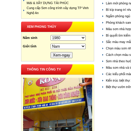
MẠI & XÂY DỰNG TÀI PHÚC
Làm mới phòng n
Cung cấp Sơn công trình xây dựng TP Vinh
Bí kíp trang trí 
Nghệ An
Ngắm phòng ngủ 
Phòng khách sang
XEM PHONG THỦY
Màu sơn nhà hợp
Bí quyết tìm ki
Năm sinh
Sắc màu may mắn
Giới tính
Chọn màu sơn nh
Cách chọn màu s
Sơn nhà theo hư
Màu sơn nhà và 
THÔNG TIN CÔNG TY
Các kiểu phối m
Kiến trúc biệt th
Biệt thự vườn trê