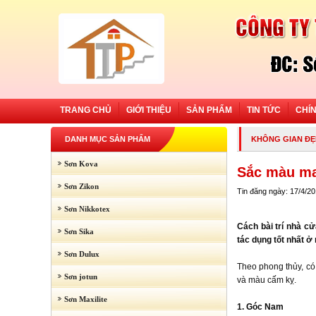
TRANG CHỦ
GIỚI THIỆU
SẢN PHẨM
TIN TỨC
CHÍ
DANH MỤC SẢN PHẨM
KHÔNG GIAN ĐẸ
Sơn Kova
Sắc màu ma
Sơn Zikon
Tin đăng ngày: 17/4/2
Sơn Nikkotex
Cách bài trí nhà c
Sơn Sika
tác dụng tốt nhất ở
Sơn Dulux
Theo phong thủy, có
Sơn jotun
và màu cấm kỵ.
Sơn Maxilite
1. Góc Nam