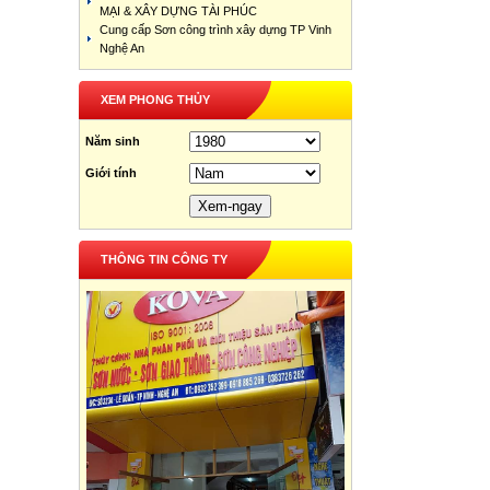
MẠI & XÂY DỰNG TÀI PHÚC
Cung cấp Sơn công trình xây dựng TP Vinh
Nghệ An
XEM PHONG THỦY
Năm sinh
Giới tính
THÔNG TIN CÔNG TY