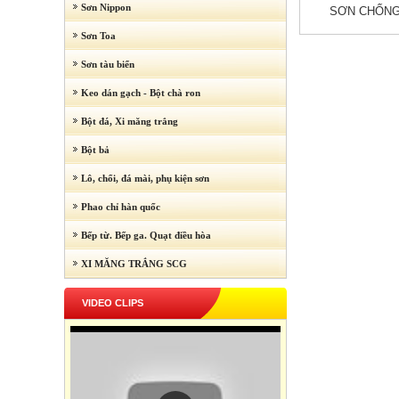
Sơn Nippon
SƠN CHỐNG
Sơn Toa
Sơn tàu biển
Keo dán gạch - Bột chà ron
Bột đá, Xi măng trắng
Bột bả
Lô, chổi, đá mài, phụ kiện sơn
Phao chỉ hàn quốc
Bếp từ. Bếp ga. Quạt điều hòa
XI MĂNG TRẮNG SCG
VIDEO CLIPS