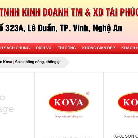
NH SÁCH CHUNG
DỊCH VỤ
THI CÔNG
KHÔNG GIAN ĐẸP
KHÁCH 
n Kova
Sơn chống nóng, chống gỉ
|
KG-01 SƠN 