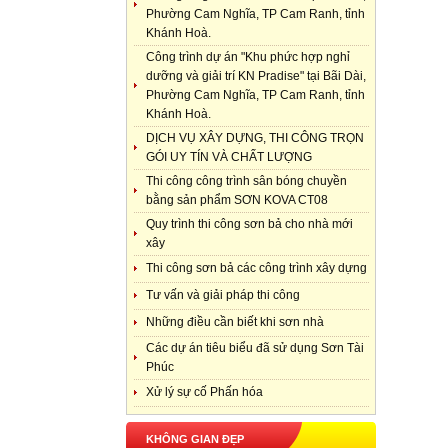
Phường Cam Nghĩa, TP Cam Ranh, tỉnh
Khánh Hoà.
Công trình dự án "Khu phức hợp nghỉ
dưỡng và giải trí KN Pradise" tại Bãi Dài,
Phường Cam Nghĩa, TP Cam Ranh, tỉnh
Khánh Hoà.
DỊCH VỤ XÂY DỰNG, THI CÔNG TRỌN
GÓI UY TÍN VÀ CHẤT LƯỢNG
Thi công công trình sân bóng chuyền
bằng sản phẩm SƠN KOVA CT08
Quy trình thi công sơn bả cho nhà mới
xây
Thi công sơn bả các công trình xây dựng
Tư vấn và giải pháp thi công
Những điều cần biết khi sơn nhà
Các dự án tiêu biểu đã sử dụng Sơn Tài
Phúc
Xử lý sự cố Phấn hóa
KHÔNG GIAN ĐẸP