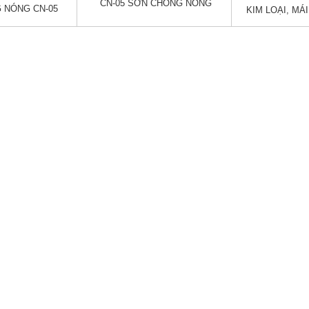
CN-05 SƠN CHỐNG NÓNG
 NÓNG CN-05
KIM LOẠI, MÁ