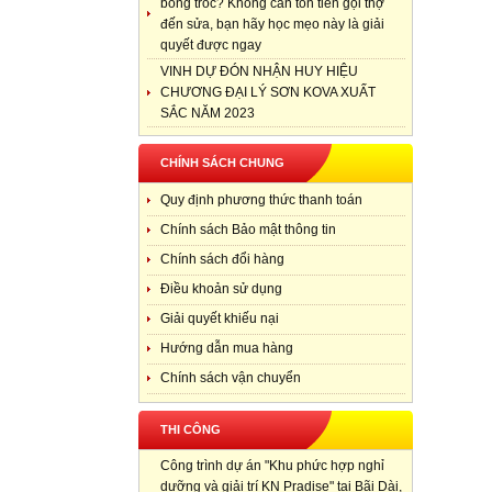
bong tróc? Không cần tốn tiền gọi thợ
đến sửa, bạn hãy học mẹo này là giải
quyết được ngay
VINH DỰ ĐÓN NHẬN HUY HIỆU
CHƯƠNG ĐẠI LÝ SƠN KOVA XUẤT
SẮC NĂM 2023
CHÍNH SÁCH CHUNG
Quy định phương thức thanh toán
Chính sách Bảo mật thông tin
Chính sách đổi hàng
Điều khoản sử dụng
Giải quyết khiếu nại
Hướng dẫn mua hàng
Chính sách vận chuyển
THI CÔNG
Công trình dự án "Khu phức hợp nghỉ
dưỡng và giải trí KN Pradise" tại Bãi Dài,