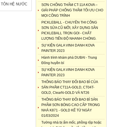
I TÔN HỆ NƯỚC
SƠN CHỐNG THẤM CT-11A KOVA –
GIẢI PHÁP CHỐNG THẤM TỐI ƯU CHO
MỌI CÔNG TRÌNH
PICKLEBALL - CHUYÊN THI CÔNG
SƠN SỬA CŨ MỠI, XÂY DỰNG SÂN
PICKLEBALL TRỌN GOI - CHẤT
LƯỢNG TIẾN ĐỘ NHANH CHÓNG.
SỰ KIỆN GALA VINH DANH KOVA
PAINTER 2023
Hành trình khám phá DUBAI - Trung
Đông huyền bí
SỰ KIỆN GALA VINH DANH KOVA
PAINTER 2023
THÔNG BÁO THAY ĐỔI BAO BÌ CỦA
SẢN PHẨM CT11A-GOLD, CT04T-
GOLD, ClearN-GOLD VÀ NT26
THÔNG BÁO THAY ĐỔI BAO BÌ SẢN
PHẨM SƠN BÓNG CAO CẤP TRONG
NHÀ K871 - GOLD KỂ TỪ NGÀY
01/03/2024
Tường nhà bị ẩm mốc, phồng rộp hoặc