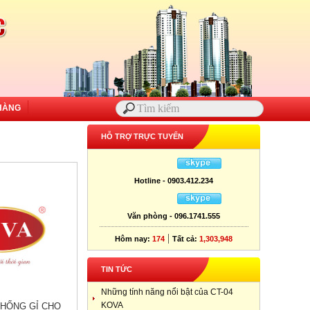
HÀNG
HỖ TRỢ TRỰC TUYẾN
Hotline - 0903.412.234
Văn phòng - 096.1741.555
|
Hôm nay:
174
Tất cả:
1,303,948
TIN TỨC
Những tính năng nổi bật của CT-04
KOVA
CHỐNG GỈ CHO