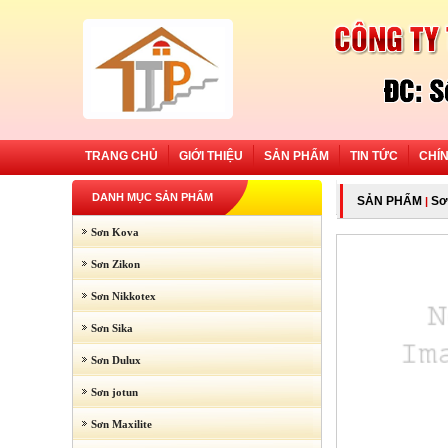
TRANG CHỦ
GIỚI THIỆU
SẢN PHẨM
TIN TỨC
CHÍ
DANH MỤC SẢN PHẨM
SẢN PHẨM
Sơ
|
Sơn Kova
Sơn Zikon
Sơn Nikkotex
Sơn Sika
Sơn Dulux
Sơn jotun
Sơn Maxilite