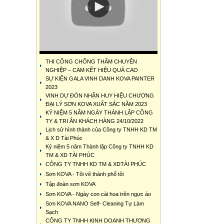
THI CÔNG CHỐNG THẤM CHUYÊN
NGHIỆP – CAM KẾT HIỆU QUẢ CAO
SỰ KIỆN GALA VINH DANH KOVA PAINTER
2023
VINH DỰ ĐÓN NHẬN HUY HIỆU CHƯƠNG
ĐẠI LÝ SƠN KOVA XUẤT SẮC NĂM 2023
KỶ NIỆM 5 NĂM NGÀY THÀNH LẬP CÔNG
TY & TRI ÂN KHÁCH HÀNG 24/10/2022
Lịch sử hình thành của Công ty TNHH KD TM
& X D Tài Phúc
Kỷ niệm 5 năm Thành lập Công ty TNHH KD
TM & XD TÀI PHÚC
CÔNG TY TNHH KD TM & XDTÀI PHÚC
Sơn KOVA - Tôi vẽ thành phố tôi
Tập đoàn sơn KOVA
Sơn KOVA - Ngày con cài hoa trên ngực áo
Sơn KOVA NANO Self- Cleaning Tự Làm
Sạch
CÔNG TY TNHH KINH DOANH THƯƠNG