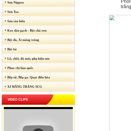
Phòn
Sơn Nippon
trắn
Sơn Toa
Sơn tàu biển
Keo dán gạch - Bột chà ron
Bột đá, Xi măng trắng
Bột bả
Lô, chổi, đá mài, phụ kiện sơn
Phao chỉ hàn quốc
Bếp từ. Bếp ga. Quạt điều hòa
XI MĂNG TRẮNG SCG
VIDEO CLIPS