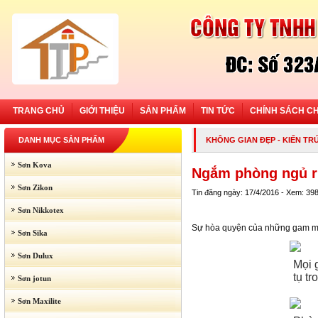
TRANG CHỦ
GIỚI THIỆU
SẢN PHẨM
TIN TỨC
CHÍNH SÁCH C
DANH MỤC SẢN PHẨM
KHÔNG GIAN ĐẸP
-
KIẾN TR
Sơn Kova
Ngắm phòng ngủ r
Sơn Zikon
Tin đăng ngày: 17/4/2016 - Xem: 39
Sơn Nikkotex
Sự hòa quyện của những gam màu
Sơn Sika
Sơn Dulux
Mọi 
tụ t
Sơn jotun
Sơn Maxilite