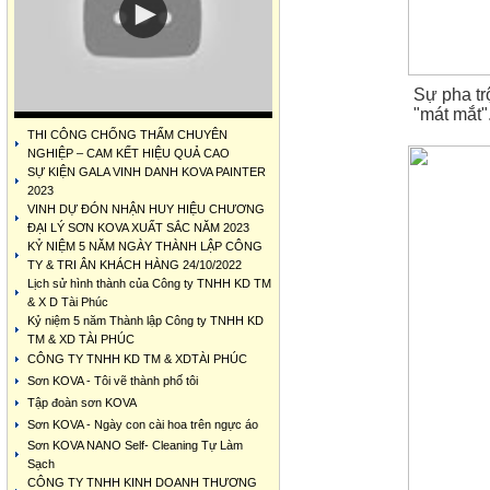
Sự pha tr
"mát mắt"
THI CÔNG CHỐNG THẤM CHUYÊN
NGHIỆP – CAM KẾT HIỆU QUẢ CAO
SỰ KIỆN GALA VINH DANH KOVA PAINTER
2023
VINH DỰ ĐÓN NHẬN HUY HIỆU CHƯƠNG
ĐẠI LÝ SƠN KOVA XUẤT SẮC NĂM 2023
KỶ NIỆM 5 NĂM NGÀY THÀNH LẬP CÔNG
TY & TRI ÂN KHÁCH HÀNG 24/10/2022
Lịch sử hình thành của Công ty TNHH KD TM
& X D Tài Phúc
Kỷ niệm 5 năm Thành lập Công ty TNHH KD
TM & XD TÀI PHÚC
CÔNG TY TNHH KD TM & XDTÀI PHÚC
Sơn KOVA - Tôi vẽ thành phố tôi
Tập đoàn sơn KOVA
Sơn KOVA - Ngày con cài hoa trên ngực áo
Sơn KOVA NANO Self- Cleaning Tự Làm
Sạch
CÔNG TY TNHH KINH DOANH THƯƠNG