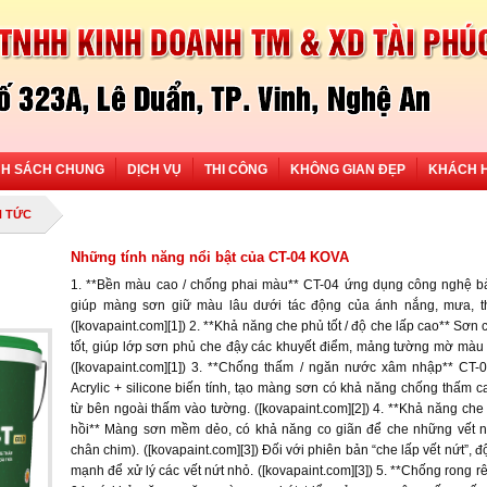
NH SÁCH CHUNG
DỊCH VỤ
THI CÔNG
KHÔNG GIAN ĐẸP
KHÁCH 
N TỨC
Những tính năng nổi bật của CT-04 KOVA
1. **Bền màu cao / chống phai màu** CT-04 ứng dụng công nghệ bả
giúp màng sơn giữ màu lâu dưới tác động của ánh nắng, mưa, thờ
([kovapaint.com][1]) 2. **Khả năng che phủ tốt / độ che lấp cao** Sơn
tốt, giúp lớp sơn phủ che đậy các khuyết điểm, mảng tường mờ mà
([kovapaint.com][1]) 3. **Chống thấm / ngăn nước xâm nhập** CT
Acrylic + silicone biến tính, tạo màng sơn có khả năng chống thấm 
từ bên ngoài thấm vào tường. ([kovapaint.com][2]) 4. **Khả năng che 
hồi** Màng sơn mềm dẻo, có khả năng co giãn để che những vết n
chân chim). ([kovapaint.com][3]) Đối với phiên bản “che lấp vết nứt”,
mạnh để xử lý các vết nứt nhỏ. ([kovapaint.com][3]) 5. **Chống rong 