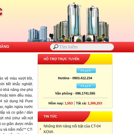
HÀNG
HỖ TRỢ TRỰC TUYẾN
o vệ màu vượt trội,
Hotline - 0903.412.234
i tiết khắc nghiệt.
 có khả năng che phủ
Văn phòng - 096.1741.555
u hoặc kém đều màu.
-04 sử dụng hệ Pure
|
Hôm nay:
1,553
Tất cả:
1,306,253
cao, ngăn ngừa nước
lấp và co giãn / đàn
TIN TỨC
ứt nhỏ (như vết nứt
 độ co giãn được nhấn
Những tính năng nổi bật của CT-04
rêu và nấm mốc** CT-
KOVA