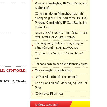
Phường Cam Nghĩa, TP Cam Ranh, tỉnh
Khánh Hoà.
Công trình dự án "Khu phức hợp nghỉ
dưỡng và giải trí KN Pradise" tại Bãi Dài,
Phường Cam Nghĩa, TP Cam Ranh, tỉnh
Khánh Hoà.
DỊCH VỤ XÂY DỰNG, THI CÔNG TRỌN
GÓI UY TÍN VÀ CHẤT LƯỢNG
Thi công công trình sân bóng chuyền
bằng sản phẩm SƠN KOVA CT08
Quy trình thi công sơn bả cho nhà mới
xây
Thi công sơn bả các công trình xây dựng
D, CT04T-GOLD,
Tư vấn và giải pháp thi công
Những điều cần biết khi sơn nhà
4T-GOLD, ClearN-
Các dự án tiêu biểu đã sử dụng Sơn Tài
Phúc
Xử lý sự cố Phấn hóa
KHÔNG GIAN ĐẸP