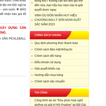
nh tranh, chiết khấu
bong tróc? Không cần tốn tiền gọi thợ
t tận nơi Đội ngũ tư
đến sửa, bạn hãy học mẹo này là giải
m – sơn nước 🌟 BẢO
quyết được ngay
 nhận báo giá tốt
VINH DỰ ĐÓN NHẬN HUY HIỆU
CHƯƠNG ĐẠI LÝ SƠN KOVA XUẤT
SẮC NĂM 2023
 XÂY DỰNG SÂN
ÓNG.
CHÍNH SÁCH CHUNG
G SÂN PICKLEBALL
Quy định phương thức thanh toán
Chính sách Bảo mật thông tin
Chính sách đổi hàng
Điều khoản sử dụng
Giải quyết khiếu nại
Hướng dẫn mua hàng
Chính sách vận chuyển
THI CÔNG
Công trình dự án "Khu phức hợp nghỉ
dưỡng và giải trí KN Pradise" tại Bãi Dài,