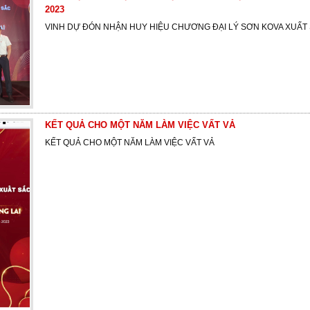
2023
VINH DỰ ĐÓN NHẬN HUY HIỆU CHƯƠNG ĐẠI LÝ SƠN KOVA XUẤT 
KẾT QUẢ CHO MỘT NĂM LÀM VIỆC VẤT VẢ
KẾT QUẢ CHO MỘT NĂM LÀM VIỆC VẤT VẢ