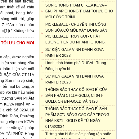
trên bề mặt tường.
SƠN CHỐNG THẤM CT-11A KOVA –
 sơn thiết kế để chịu
GIẢI PHÁP CHỐNG THẤM TỐI ƯU CHO
i phai, bong tróc.
MỌI CÔNG TRÌNH
sáng mặt trời, giúp
PICKLEBALL - CHUYÊN THI CÔNG
 7. **An toàn / thân
SƠN SỬA CŨ MỠI, XÂY DỰNG SÂN
com][1]) * Không chứa
PICKLEBALL TRỌN GOI - CHẤT
LƯỢNG TIẾN ĐỘ NHANH CHÓNG.
 TỐI ƯU CHO MỌI
SỰ KIỆN GALA VINH DANH KOVA
PAINTER 2023
o cấp, được nghiên
g hiệu sơn hàng đầu
Hành trình khám phá DUBAI - Trung
à thân thiện với môi
Đông huyền bí
I BẬT CỦA CT-11A
SỰ KIỆN GALA VINH DANH KOVA
ng Sàn nhà vệ sinh,
PAINTER 2023
 bề mặt bê tông, xi
THÔNG BÁO THAY ĐỔI BAO BÌ CỦA
hợp với khí hậu miền
SẢN PHẨM CT11A-GOLD, CT04T-
ôi trường SẢN PHẨM
GOLD, ClearN-GOLD VÀ NT26
m KOVA Nghệ An –
THÔNG BÁO THAY ĐỔI BAO BÌ SẢN
ịa chỉ: Số 323A Lê
PHẨM SƠN BÓNG CAO CẤP TRONG
 Trịnh Toàn, Phường
NHÀ K871 - GOLD KỂ TỪ NGÀY
n cung cấp sơn KOVA
01/03/2024
ơi – tư vấn giải pháp
OOM TÀI PHÚC Hàng
Tường nhà bị ẩm mốc, phồng rộp hoặc