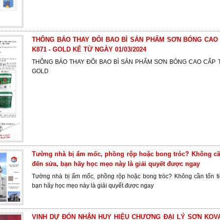
THÔNG BÁO THAY ĐỔI BAO BÌ SẢN PHẨM SƠN BÓNG CAO
K871 - GOLD KỂ TỪ NGÀY 01/03/2024
THÔNG BÁO THAY ĐỔI BAO BÌ SẢN PHẨM SƠN BÓNG CAO CẤP 
GOLD
Tường nhà bị ẩm mốc, phồng rộp hoặc bong tróc? Không cần
đến sửa, bạn hãy học mẹo này là giải quyết được ngay
Tường nhà bị ẩm mốc, phồng rộp hoặc bong tróc? Không cần tốn ti
bạn hãy học mẹo này là giải quyết được ngay
VINH DỰ ĐÓN NHẬN HUY HIỆU CHƯƠNG ĐẠI LÝ SƠN KOV