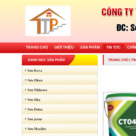
TRANG CHỦ
GIỚI THIỆU
SẢN PHẨM
TIN TỨC
CHÍ
DANH MỤC SẢN PHẨM
TRANG CHỦ
|
TI
Sơn Kova
Sơn Zikon
Sơn Nikkotex
Sơn Sika
Sơn Dulux
Sơn jotun
Sơn Maxilite