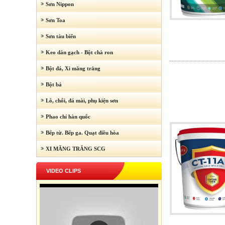
Sơn Nippon
Sơn Toa
Sơn tàu biển
Keo dán gạch - Bột chà ron
Bột đá, Xi măng trắng
Bột bả
Lô, chổi, đá mài, phụ kiện sơn
Phao chỉ hàn quốc
Bếp từ. Bếp ga. Quạt điều hòa
XI MĂNG TRẮNG SCG
VIDEO CLIPS