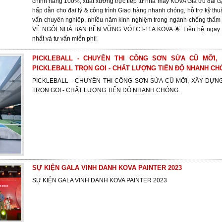
chính hãng 100%, xuất xưởng trực tiếp từ nhà máy KOVA Giá ưu đãi cạ
hấp dẫn cho đại lý & công trình Giao hàng nhanh chóng, hỗ trợ kỹ thuậ
vấn chuyên nghiệp, nhiều năm kinh nghiệm trong ngành chống thấ
VỆ NGÔI NHÀ BẠN BỀN VỮNG VỚI CT-11A KOVA 🌟 Liên hệ ngay để
nhất và tư vấn miễn phí!
PICKLEBALL - CHUYÊN THI CÔNG SƠN SỬA CŨ MỠI,
PICKLEBALL TRỌN GOI - CHẤT LƯỢNG TIẾN ĐỘ NHANH CH
PICKLEBALL - CHUYÊN THI CÔNG SƠN SỬA CŨ MỠI, XÂY DỰN
TRỌN GOI - CHẤT LƯỢNG TIẾN ĐỘ NHANH CHÓNG.
SỰ KIỆN GALA VINH DANH KOVA PAINTER 2023
SỰ KIỆN GALA VINH DANH KOVA PAINTER 2023