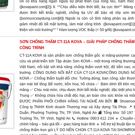
04 có khả năng ngăn ngừa sự phát triển của rong rêu, nấm mốc 
([kovapaint.com][2]) 6. **Chịu điều kiện thời tiết, tia cực tím** Màng
được thời tiết khắc nghiệt, chống tia UV để bảo vệ lớp sơn khỏ
([sonnuocxaydung.com][4]) Ngoài ra còn có tính năng phản xạ ánh 
giảm nhiệt độ bề mặt tường, làm mát công trình. ([kovapaint.com][1])
thiện với môi trường** * Hàm lượng VOC thấp (< 50 g/lít) ([kovapaint.
SƠN CHỐNG THẤM CT-11A KOVA – GIẢI PHÁP CHỐNG THẤM
CÔNG TRÌNH
CT-11A KOVA là sản phẩm sơn chống thấm gốc xi măng-polymer ca
cứu và phát triển bởi Tập đoàn Sơn KOVA – một trong những thươn
Việt Nam, nổi bật với khả năng chống thấm vượt trội, độ bền cao, v
trường. CÔNG DỤNG NỔI BẬT CỦA CT-11A KOVACÔNG DỤNG NỔ
KOVA ✅ Chống thấm tuyệt đối cho: Tường đứng, ban công, sân thượ
sàn mái bê tông Bể nước, bồn hoa, hồ chứa ✅ Bám dính tốt trên mọi
măng ✅ Chịu mài mòn, chịu được thời tiết khắc nghiệt, đặc biệt phù 
Trung ✅ Không chứa hóa chất độc hại, an toàn cho sức khỏe và m
ĐƯỢC PHÂN PHỐI CHÍNH HÃNG TẠI NGHỆ AN BỞI: 🏢 Showroo
Công ty TNHH Kinh doanh Thương mại và Xây dựng Tài Phúc 📍 Đ
Duẩn, Phường Trường Thi, TP. Vinh, Nghệ An 🏬 Tổng kho: Số 197
Trường Thi, TP. Vinh, Nghệ An 📞 Hotline: 0903 412 234 🔹 Chuyê
chính hãng – báo giá tốt – giao hàng toàn tỉnh 🔹 Hỗ trợ kỹ thuật tận n
chống thấm trọn gói LÝ DO NÊN CHỌN CT-11A KOVA TẠI SHOWR