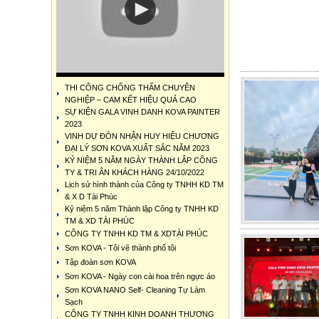
THI CÔNG CHỐNG THẤM CHUYÊN
NGHIỆP – CAM KẾT HIỆU QUẢ CAO
SỰ KIỆN GALA VINH DANH KOVA PAINTER
2023
VINH DỰ ĐÓN NHẬN HUY HIỆU CHƯƠNG
ĐẠI LÝ SƠN KOVA XUẤT SẮC NĂM 2023
KỶ NIỆM 5 NĂM NGÀY THÀNH LẬP CÔNG
TY & TRI ÂN KHÁCH HÀNG 24/10/2022
Lịch sử hình thành của Công ty TNHH KD TM
& X D Tài Phúc
Kỷ niệm 5 năm Thành lập Công ty TNHH KD
TM & XD TÀI PHÚC
CÔNG TY TNHH KD TM & XDTÀI PHÚC
Sơn KOVA - Tôi vẽ thành phố tôi
Tập đoàn sơn KOVA
Sơn KOVA - Ngày con cài hoa trên ngực áo
Sơn KOVA NANO Self- Cleaning Tự Làm
Sạch
CÔNG TY TNHH KINH DOANH THƯƠNG