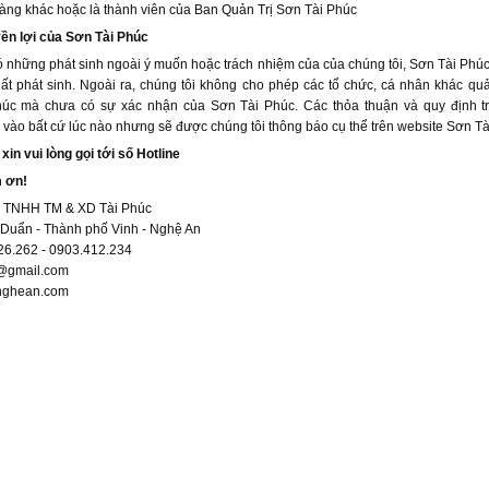
àng khác hoặc là thành viên của Ban Quản Trị Sơn Tài Phúc
ền lợi của Sơn Tài Phúc
 những phát sinh ngoài ý muốn hoặc trách nhiệm của của chúng tôi, Sơn Tài Phúc
hất phát sinh. Ngoài ra, chúng tôi không cho phép các tổ chức, cá nhân khác qu
húc mà chưa có sự xác nhận của Sơn Tài Phúc. Các thỏa thuận và quy định t
i vào bất cứ lúc nào nhưng sẽ được chúng tôi thông báo cụ thể trên website Sơn Tà
xin vui lòng gọi tới số Hotline
m ơn!
h TNHH TM & XD Tài Phúc
 Duẩn - Thành phố Vinh - Nghệ An
26.262 - 0903.412.234
@gmail.com
anghean.com