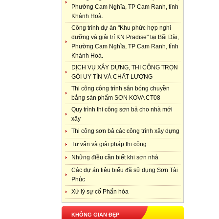
Phường Cam Nghĩa, TP Cam Ranh, tỉnh
Khánh Hoà.
Công trình dự án "Khu phức hợp nghỉ
dưỡng và giải trí KN Pradise" tại Bãi Dài,
Phường Cam Nghĩa, TP Cam Ranh, tỉnh
Khánh Hoà.
DỊCH VỤ XÂY DỰNG, THI CÔNG TRỌN
GÓI UY TÍN VÀ CHẤT LƯỢNG
Thi công công trình sân bóng chuyền
bằng sản phẩm SƠN KOVA CT08
Quy trình thi công sơn bả cho nhà mới
xây
Thi công sơn bả các công trình xây dựng
Tư vấn và giải pháp thi công
Những điều cần biết khi sơn nhà
Các dự án tiêu biểu đã sử dụng Sơn Tài
Phúc
Xử lý sự cố Phấn hóa
KHÔNG GIAN ĐẸP