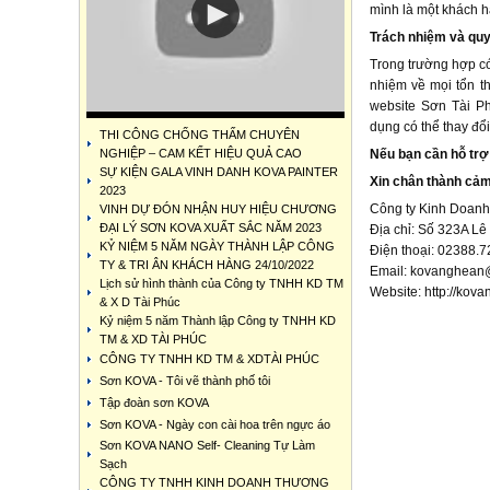
mình là một khách h
Trách nhiệm và quy
Trong trường hợp có
nhiệm về mọi tổn t
website Sơn Tài P
dụng có thể thay đổ
THI CÔNG CHỐNG THẤM CHUYÊN
NGHIỆP – CAM KẾT HIỆU QUẢ CAO
Nếu bạn cần hỗ trợ 
SỰ KIỆN GALA VINH DANH KOVA PAINTER
Xin chân thành cả
2023
Công ty Kinh Doan
VINH DỰ ĐÓN NHẬN HUY HIỆU CHƯƠNG
ĐẠI LÝ SƠN KOVA XUẤT SẮC NĂM 2023
Địa chỉ: Số 323A Lê
KỶ NIỆM 5 NĂM NGÀY THÀNH LẬP CÔNG
Điện thoại: 02388.7
TY & TRI ÂN KHÁCH HÀNG 24/10/2022
Email:
kovanghean
Lịch sử hình thành của Công ty TNHH KD TM
Website: http://kov
& X D Tài Phúc
Kỷ niệm 5 năm Thành lập Công ty TNHH KD
TM & XD TÀI PHÚC
CÔNG TY TNHH KD TM & XDTÀI PHÚC
Sơn KOVA - Tôi vẽ thành phố tôi
Tập đoàn sơn KOVA
Sơn KOVA - Ngày con cài hoa trên ngực áo
Sơn KOVA NANO Self- Cleaning Tự Làm
Sạch
CÔNG TY TNHH KINH DOANH THƯƠNG