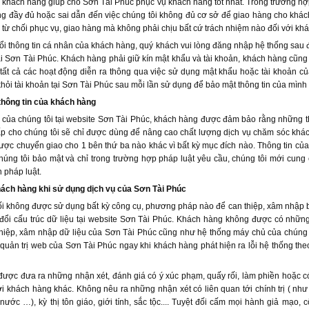
 khách hàng giúp cho Sơn Tài Phúc phục vụ khách hàng tốt nhất. Trong trường hợ
g đầy đủ hoặc sai dẫn đến việc chúng tôi không đủ cơ sở để giao hàng cho khách
 từ chối phục vụ, giao hàng mà không phải chịu bất cứ trách nhiệm nào đối với kh
ổi thông tin cá nhân của khách hàng, quý khách vui lòng đăng nhập hệ thống sau đ
 tại Sơn Tài Phúc. Khách hàng phải giữ kín mật khẩu và tài khoản, khách hàng cũng
 tất cả các hoạt động diễn ra thông qua việc sử dụng mật khẩu hoặc tài khoản 
hỏi tài khoản tại Sơn Tài Phúc sau mỗi lần sử dụng để bảo mật thông tin của mình
thông tin của khách hàng
ụ của chúng tôi tại website Sơn Tài Phúc, khách hàng được đảm bảo rằng những t
p cho chúng tôi sẽ chỉ được dùng để nâng cao chất lượng dịch vụ chăm sóc khá
ợc chuyển giao cho 1 bên thứ ba nào khác vì bất kỳ mục đích nào. Thông tin củ
úng tôi bảo mật và chỉ trong trường hợp pháp luật yêu cầu, chúng tôi mới cung
 pháp luật.
ách hàng khi sử dụng dịch vụ của Sơn Tài Phúc
ối không được sử dụng bất kỳ công cụ, phương pháp nào để can thiệp, xâm nhập 
 đổi cấu trúc dữ liệu tại website Sơn Tài Phúc. Khách hàng không được có nhữ
thiệp, xâm nhập dữ liệu của Sơn Tài Phúc cũng như hệ thống máy chủ của chúng tô
quản trị web của Sơn Tài Phúc ngay khi khách hàng phát hiện ra lỗi hệ thống the
ược đưa ra những nhận xét, đánh giá có ý xúc phạm, quấy rối, làm phiền hoặc có
ới khách hàng khác. Không nêu ra những nhận xét có liên quan tới chính trị ( như
nước …), kỳ thị tôn giáo, giới tính, sắc tộc.... Tuyệt đối cấm mọi hành giả mạo, 