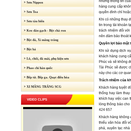
những thông tin của
Sơn Nippon
hàng cung cấp khôn
Sơn Toa
quyền đình chỉ hoặc
Khi có những thay đ
Sơn tàu biển
tin trong tài khoản
trách nhiệm đối với
Keo dán gạch - Bột chà ron
nên đảm bảo thoát k
Bột đá, Xi măng trắng
Quyền lợi bảo mật 
Bột bả
Khi sử dụng dịch v
khách hàng cung cấ
Lô, chổi, đá mài, phụ kiện sơn
Phúc và sẽ không đư
Tài Phúc sẽ được ch
Phao chỉ hàn quốc
này cho các cơ quan
Bếp từ. Bếp ga. Quạt điều hòa
Trách nhiệm của kh
XI MĂNG TRẮNG SCG
Khách hàng tuyệt đ
thống hay làm thay
khích hay việc can 
VIDEO CLIPS
lòng thông báo cho 
424 657
Khách hàng không đ
thiếu văn hóa đối v
phá, xuyên tạc nhà 