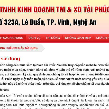
NH SÁCH CHUNG
DỊCH VỤ
THI CÔNG
KHÔNG GIAN ĐẸP
KHÁCH 
UNG
| ĐIỀU KHOẢN SỬ DỤNG
 sử dụng
ch hàng đến mua sắm tại Sơn Tài Phúc. Sau khi truy cập vào website Sơn Tài
h vụ hoặc mua sắm, khách hàng đã đồng ý tuân thủ và ràng buộc với những qu
ng vui lòng xem kỹ các quy định của chúng tôi và hợp tác với chúng tôi để cù
Tài Phúc ngày một thân thiện, tiện tích để phục vụ tốt nhất những yêu cầu củ
âu hỏi nào về những thỏa thuận trên đây, vui lòng email cho chúng tôi qua địa ch
ch hàng
 của Sơn Tài Phúc, khách hàng sẽ cung cấp cho chúng tôi thông tin về địa chỉ emai
ợc 1 tài khoản tại website. Việc sử dụng và bảo mật thông tin tài khoản là trách n
ng Sơn Tài Phúc. Ngoài ra, những thông tin khác trong tài khoản như tên tuổi, địa c