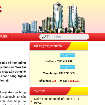
HÀNG
HỖ TRỢ TRỰC TUYẾN
Hotline - 0903.412.234
 Phúc để xem thông
y định của Sơn Tài
ng nhau xây dựng hệ
Văn phòng - 096.1741.555
a khách hàng. Ngoài
|
ỉ email
Hôm nay:
538
Tất cả:
1,303,625
TIN TỨC
l, mật khẩu và thông
hiệm và quyền lợi của
Những tính năng nổi bật của CT-04
hỉ, điện thoại.... là
KOVA