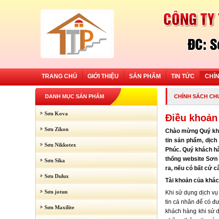
TRANG CHỦ
GIỚI THIỆU
SẢN PHẨM
TIN TỨC
CHÍ
DANH MỤC SẢN PHẨM
CHÍNH SÁCH CH
Sơn Kova
Điều khoản
Sơn Zikon
Chào mừng Quý khá
tin sản phẩm, dịc
Sơn Nikkotex
Phúc. Quý khách hà
thống website Sơn 
Sơn Sika
ra, nếu có bất cứ c
Sơn Dulux
Tài khoản của khá
Sơn jotun
Khi sử dụng dịch vụ
tin cá nhân để có đư
Sơn Maxilite
khách hàng khi sử dụ