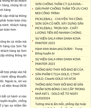
p thông tin do khách
SƠN CHỐNG THẤM CT-11A KOVA –
 hàng, chúng tôi có
GIẢI PHÁP CHỐNG THẤM TỐI ƯU CHO
ách hàng.
MỌI CÔNG TRÌNH
ó cập nhật lại thông
PICKLEBALL - CHUYÊN THI CÔNG
 phải hoàn toàn chịu
SƠN SỬA CŨ MỠI, XÂY DỰNG SÂN
của mình. Khách hàng
PICKLEBALL TRỌN GOI - CHẤT
 an toàn hơn.
LƯỢNG TIẾN ĐỘ NHANH CHÓNG.
SỰ KIỆN GALA VINH DANH KOVA
hông tin cá nhân mà
PAINTER 2023
ch hàng của Sơn Tài
Hành trình khám phá DUBAI - Trung
a khách hàng tại Sơn
Đông huyền bí
 cấp những thông tin
SỰ KIỆN GALA VINH DANH KOVA
PAINTER 2023
THÔNG BÁO THAY ĐỔI BAO BÌ CỦA
bất hợp pháp vào hệ
SẢN PHẨM CT11A-GOLD, CT04T-
ng hành động khuyến
GOLD, ClearN-GOLD VÀ NT26
i. Ngoài ra, xin vui
THÔNG BÁO THAY ĐỔI BAO BÌ SẢN
o số điện thoại 0936
PHẨM SƠN BÓNG CAO CẤP TRONG
NHÀ K871 - GOLD KỂ TỪ NGÀY
 bất cứ hành vi nào
01/03/2024
 tuyên truyền, chống
Tường nhà bị ẩm mốc, phồng rộp hoặc
cố ý tạo sự nhầm lẫn