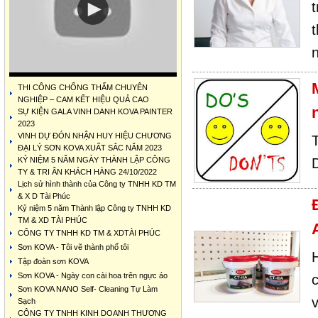
t
THI CÔNG CHỐNG THẤM CHUYÊN
NGHIỆP – CAM KẾT HIỆU QUẢ CAO
SỰ KIỆN GALA VINH DANH KOVA PAINTER
2023
VINH DỰ ĐÓN NHẬN HUY HIỆU CHƯƠNG
ĐẠI LÝ SƠN KOVA XUẤT SẮC NĂM 2023
KỶ NIỆM 5 NĂM NGÀY THÀNH LẬP CÔNG
D
TY & TRI ÂN KHÁCH HÀNG 24/10/2022
Lịch sử hình thành của Công ty TNHH KD TM
& X D Tài Phúc
Kỷ niệm 5 năm Thành lập Công ty TNHH KD
TM & XD TÀI PHÚC
CÔNG TY TNHH KD TM & XDTÀI PHÚC
Sơn KOVA - Tôi vẽ thành phố tôi
Tập đoàn sơn KOVA
Sơn KOVA - Ngày con cài hoa trên ngực áo
Sơn KOVA NANO Self- Cleaning Tự Làm
Sạch
CÔNG TY TNHH KINH DOANH THƯƠNG