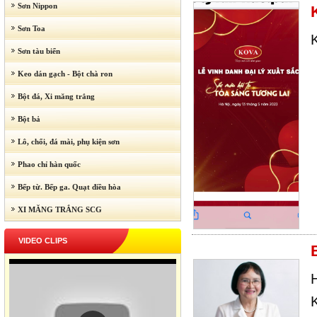
Sơn Nippon
Sơn Toa
Sơn tàu biển
Keo dán gạch - Bột chà ron
Bột đá, Xi măng trắng
Bột bả
Lô, chổi, đá mài, phụ kiện sơn
Phao chỉ hàn quốc
Bếp từ. Bếp ga. Quạt điều hòa
XI MĂNG TRẮNG SCG
VIDEO CLIPS