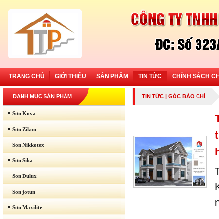
TRANG CHỦ
GIỚI THIỆU
SẢN PHẨM
TIN TỨC
CHÍNH SÁCH C
DANH MỤC SẢN PHẨM
TIN TỨC
| GÓC BÁO CHÍ
Sơn Kova
Sơn Zikon
Sơn Nikkotex
Sơn Sika
Sơn Dulux
Sơn jotun
n
Sơn Maxilite