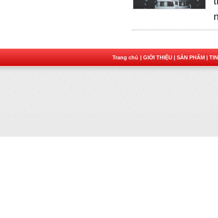
t
Trang chủ
| GIỚI THIỆU
| SẢN PHẨM
| TI