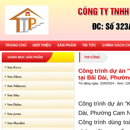
TRANG CHỦ
GIỚI THIỆU
SẢN PHẨM
TIN TỨC
CHÍNH SÁCH C
DANH MỤC SẢN PHẨM
THI CÔNG
Sơn Kova
Công trình dự án 
tại Bãi Dài, Phườ
Sơn Zikon
Tin đăng ngày: 25/8/2024 - Xem: 12
Sơn Nikkotex
Sơn Sika
Công trình dự án "K
Sơn Dulux
Dài, Phường Cam N
Sơn jotun
Công trình dùng t
Sơn Maxilite