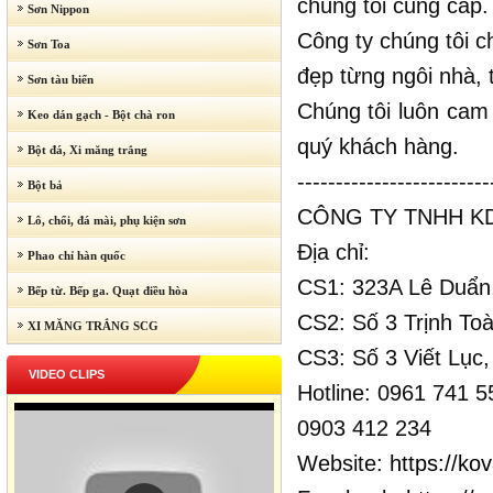
chúng tôi cung cấp.
Sơn Nippon
Công ty chúng tôi 
Sơn Toa
đẹp từng ngôi nhà, 
Sơn tàu biển
Chúng tôi luôn cam
Keo dán gạch - Bột chà ron
quý khách hàng.
Bột đá, Xi măng trắng
-------------------------
Bột bả
CÔNG TY TNHH KD
Lô, chổi, đá mài, phụ kiện sơn
Địa chỉ:
Phao chỉ hàn quốc
CS1: 323A Lê Duẩn,
Bếp từ. Bếp ga. Quạt điều hòa
CS2: Số 3 Trịnh To
XI MĂNG TRẮNG SCG
CS3: Số 3 Viết Lục
VIDEO CLIPS
Hotline: 0961 741 5
0903 412 234
Website:
https://k