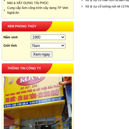
Xử lý sự cố màn sơn bị bám bụ
MẠI & XÂY DỰNG TÀI PHÚC
Xử lý sự cố tường nứt nẻ
(17/4
Cung cấp Sơn công trình xây dựng TP Vinh
Nghệ An
XEM PHONG THỦY
Năm sinh
Giới tính
THÔNG TIN CÔNG TY