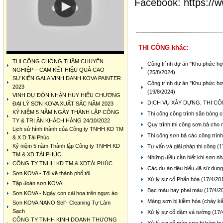
Facebook:
https:/
THI CÔNG khác:
THI CÔNG CHỐNG THẤM CHUYÊN
Công trình dự án "Khu phức hợ
NGHIỆP – CAM KẾT HIỆU QUẢ CAO
(25/8/2024)
SỰ KIỆN GALA VINH DANH KOVA PAINTER
Công trình dự án "Khu phức hợ
2023
(19/8/2024)
VINH DỰ ĐÓN NHẬN HUY HIỆU CHƯƠNG
DỊCH VỤ XÂY DỰNG, THI C
ĐẠI LÝ SƠN KOVA XUẤT SẮC NĂM 2023
KỶ NIỆM 5 NĂM NGÀY THÀNH LẬP CÔNG
Thi công công trình sân bón
TY & TRI ÂN KHÁCH HÀNG 24/10/2022
Quy trình thi công sơn bả cho
Lịch sử hình thành của Công ty TNHH KD TM
Thi công sơn bả các công trìn
& X D Tài Phúc
Kỷ niệm 5 năm Thành lập Công ty TNHH KD
Tư vấn và giải pháp thi công
(1
TM & XD TÀI PHÚC
Những điều cần biết khi sơn n
CÔNG TY TNHH KD TM & XDTÀI PHÚC
Các dự án tiêu biểu đã sử dụn
Sơn KOVA - Tôi vẽ thành phố tôi
Xử lý sự cố Phấn hóa
(17/4/20
Tập đoàn sơn KOVA
Bạc màu hay phai màu
(17/4/2
Sơn KOVA - Ngày con cài hoa trên ngực áo
Màng sơn bị kiềm hóa (cháy k
Sơn KOVA NANO Self- Cleaning Tự Làm
Sạch
Xử lý sự cố dặm vá tường
(17/
CÔNG TY TNHH KINH DOANH THƯƠNG