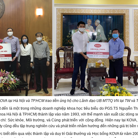
KOVA tại Hà Nội và TP.HCM trao tiền ủng hộ cho Lãnh đạo UB MTTQ VN tại TW và
 đến là một trong những doanh nghiệp khoa học tiêu biểu do PGS.TS Nguyễn Th
oa Hà Nội & TP.HCM) thành lập vào năm 1993, với thế mạnh sản xuất các dòng s
 chí: Sức khỏe, Môi trường, và Cùng phát triển với cộng đồng. Hiện nay tại KOVA,
ty cũng đều tập trung nghiên cứu và phát triển nhằm hướng đến những giá trị bền 
biết đến qua việc thành lập và duy trì Giải thưởng và Học bổng KOVA từ năm 2