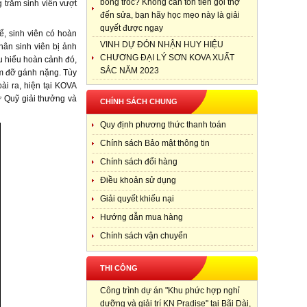
bong tróc? Không cần tốn tiền gọi thợ
 trăm sinh viên vượt
đến sửa, bạn hãy học mẹo này là giải
quyết được ngay
ể, sinh viên có hoàn
VINH DỰ ĐÓN NHẬN HUY HIỆU
hân sinh viên bị ảnh
CHƯƠNG ĐẠI LÝ SƠN KOVA XUẤT
u hiểu hoàn cảnh đó,
SẮC NĂM 2023
em đỡ gánh nặng. Tùy
ài ra, hiện tại KOVA
từ Quỹ giải thưởng và
CHÍNH SÁCH CHUNG
Quy định phương thức thanh toán
Chính sách Bảo mật thông tin
Chính sách đổi hàng
Điều khoản sử dụng
Giải quyết khiếu nại
Hướng dẫn mua hàng
Chính sách vận chuyển
THI CÔNG
Công trình dự án "Khu phức hợp nghỉ
dưỡng và giải trí KN Pradise" tại Bãi Dài,