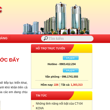
HÀNG
HỖ TRỢ TRỰC TUYẾN
ƯỚC ĐẨY
Hotline - 0903.412.234
Văn phòng - 096.1741.555
tiếp tục triển khai,
|
Hôm nay:
226
Tất cả:
1,303,313
ảnh khó khăn trên cả
của các em đang chịu
TIN TỨC
Những tính năng nổi bật của CT-04
KOVA