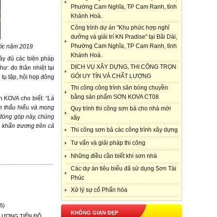
Phường Cam Nghĩa, TP Cam Ranh, tỉnh
Khánh Hoà.
Công trình dự án "Khu phức hợp nghỉ
dưỡng và giải trí KN Pradise" tại Bãi Dài,
Phường Cam Nghĩa, TP Cam Ranh, tỉnh
ước năm 2019
Khánh Hoà.
ầy đủ các biện pháp
DỊCH VỤ XÂY DỰNG, THI CÔNG TRỌN
: đo thân nhiệt tại
GÓI UY TÍN VÀ CHẤT LƯỢNG
 tụ tập, hội họp đông
Thi công công trình sân bóng chuyền
bằng sản phẩm SƠN KOVA CT08
n KOVA cho biết:
“Là
n thấu hiểu và mong
Quy trình thi công sơn bả cho nhà mới
 đóng góp này, chúng
xây
 khẩn trương trên cả
Thi công sơn bả các công trình xây dựng
Tư vấn và giải pháp thi công
Những điều cần biết khi sơn nhà
Các dự án tiêu biểu đã sử dụng Sơn Tài
Phúc
Xử lý sự cố Phấn hóa
5)
KHÔNG GIAN ĐẸP
 LƯỢNG TIẾN ĐỘ