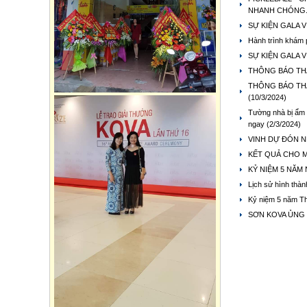
NHANH CHÓNG
SỰ KIỆN GALA 
Hành trình khám
SỰ KIỆN GALA 
THÔNG BÁO THA
THÔNG BÁO THA
(10/3/2024)
Tường nhà bị ẩm 
ngay
(2/3/2024)
VINH DỰ ĐÓN N
KẾT QUẢ CHO M
KỶ NIỆM 5 NĂM
Lịch sử hình th
Kỷ niệm 5 năm T
SƠN KOVA ỦNG 