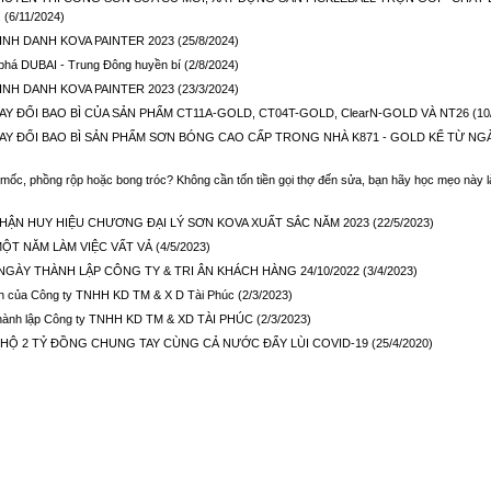
.
(6/11/2024)
VINH DANH KOVA PAINTER 2023
(25/8/2024)
 phá DUBAI - Trung Đông huyền bí
(2/8/2024)
VINH DANH KOVA PAINTER 2023
(23/3/2024)
Y ĐỔI BAO BÌ CỦA SẢN PHẨM CT11A-GOLD, CT04T-GOLD, ClearN-GOLD VÀ NT26
(10
Y ĐỔI BAO BÌ SẢN PHẨM SƠN BÓNG CAO CẤP TRONG NHÀ K871 - GOLD KỂ TỪ NGÀY
mốc, phồng rộp hoặc bong tróc? Không cần tốn tiền gọi thợ đến sửa, bạn hãy học mẹo này l
HẬN HUY HIỆU CHƯƠNG ĐẠI LÝ SƠN KOVA XUẤT SẮC NĂM 2023
(22/5/2023)
ỘT NĂM LÀM VIỆC VẤT VẢ
(4/5/2023)
 NGÀY THÀNH LẬP CÔNG TY & TRI ÂN KHÁCH HÀNG 24/10/2022
(3/4/2023)
ành của Công ty TNHH KD TM & X D Tài Phúc
(2/3/2023)
hành lập Công ty TNHH KD TM & XD TÀI PHÚC
(2/3/2023)
HỘ 2 TỶ ĐỒNG CHUNG TAY CÙNG CẢ NƯỚC ĐẨY LÙI COVID-19
(25/4/2020)