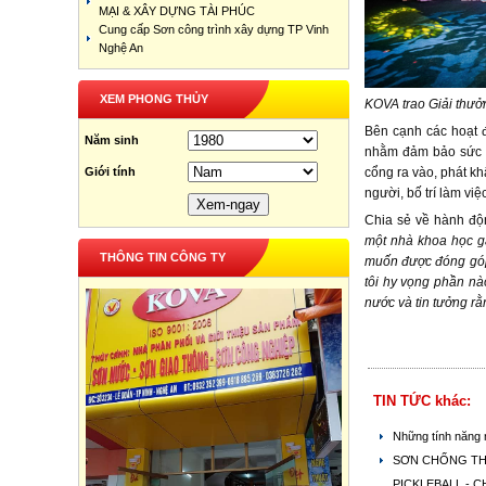
MẠI & XÂY DỰNG TÀI PHÚC
Cung cấp Sơn công trình xây dựng TP Vinh
Nghệ An
XEM PHONG THỦY
KOVA trao Giải thưở
Bên cạnh các hoạt 
Năm sinh
nhằm đảm bảo sức k
Giới tính
cổng ra vào, phát kh
người, bố trí làm vi
Chia sẻ về hành độ
một nhà khoa học g
THÔNG TIN CÔNG TY
muốn được đóng góp 
tôi hy vọng phần nà
nước và tin tưởng rằ
TIN TỨC khác:
Những tính năng 
SƠN CHỐNG THẤ
PICKLEBALL - 