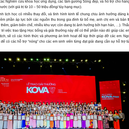
h các Nghiên cứu khoa học ứng dụng, các tấm gương Sống đẹp, và hỗ trợ cho hàng
nước (với giá trị từ 10 – 50 triệu đồng/ tùy hạng mục).
ình lịch học có nhiều thay đổi, và tình hình kinh tế chung chịu ảnh hưởng đáng k
êm phần áp lực bởi các nguồn thu trong gia đình từ bố mẹ, anh chị em và bản t
 thêm, giảm biên chế, nhiều khu vực còn đang bị ảnh hưởng bởi hạn hán, …). Thấ
y trì việc trao tặng Học bổng và giải thưởng này để có thể phần nào đó giúp các 
dịch, sẽ có các hình thức và phương án linh hoạt để kịp thời giúp đỡ các em. Ngo
t để có các hỗ trợ “nóng” cho các em sinh viên từng đạt giải đang cần sự hỗ trợ 