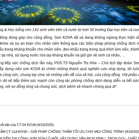
ng & Học bổng cho 142 sinh viên trên cả nước từ hơn 50 trường Đại học trên cả n
động đóng góp cho cộng đồng, Sơn KOVA đã và đang không ngừng thực hiện đ
hỏe và sự an toàn cho nhân viên thông qua các biện pháp phòng chống dịch như
ẩu trang kháng khuẩn cho nhân viên, đeo khẩu trang trong quá trình làm việc, tránh
ệc tại nhà, sử dụng nước rửa tay kháng khuẩn và giữ gìn vệ sinh cá nhân, …
ng tiếp sức chống dịch lần này, PGS.TS Nguyễn Thị Hòe – Chủ tịch tập đoàn Sơ
ầy dựng nên sơn KOVA từ chính những thành quả nghiên cứu ứng dụng, tôi luô
công sức, chung tay chia sẻ những vấn đề của xã hội, của cộng đồng. Với phần
o đó sẽ tiếp thêm sức mạnh cho công tác phòng chống dịch đang diễn ra hết sức
ng, với sự đồng lòng và chung sức, dịch bệnh sẽ nhanh chóng qua đi”.
nổi bật của CT-04 KOVA
(9/10/2025)
M CT-11A KOVA – GIẢI PHÁP CHỐNG THẤM TỐI ƯU CHO MỌI CÔNG TRÌNH
(8/10/202
CHUYÊN THI CÔNG SƠN SỬA CŨ MỠI, XÂY DỰNG SÂN PICKLEBALL TRỌN GOI - CHẤT