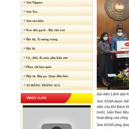
Sơn Nippon
Sơn Toa
Sơn tàu biển
Keo dán gạch - Bột chà ron
Bột đá, Xi măng trắng
Bột bả
Lô, chổi, đá mài, phụ kiện sơn
Phao chỉ hàn quốc
Bếp từ. Bếp ga. Quạt điều hòa
XI MĂNG TRẮNG SCG
Đại diện Lãnh đạo 
VIDEO CLIPS
Sơn KOVA được biết
viên của ĐH Bách Kh
nước, tuân theo tiêu
hoạt động của công 
Sơn KOVA cũng được 