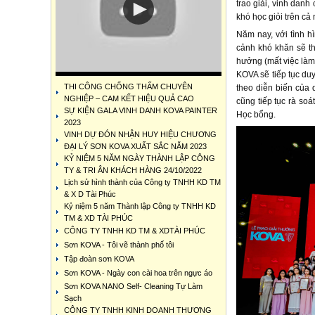
trao giải, vinh dan
khó học giỏi trên cả 
Năm nay, với tình h
cảnh khó khăn sẽ th
hưởng (mất việc làm
KOVA sẽ tiếp tục du
THI CÔNG CHỐNG THẤM CHUYÊN
theo diễn biến của 
NGHIỆP – CAM KẾT HIỆU QUẢ CAO
cũng tiếp tục rà soá
SỰ KIỆN GALA VINH DANH KOVA PAINTER
Học bổng.
2023
VINH DỰ ĐÓN NHẬN HUY HIỆU CHƯƠNG
ĐẠI LÝ SƠN KOVA XUẤT SẮC NĂM 2023
KỶ NIỆM 5 NĂM NGÀY THÀNH LẬP CÔNG
TY & TRI ÂN KHÁCH HÀNG 24/10/2022
Lịch sử hình thành của Công ty TNHH KD TM
& X D Tài Phúc
Kỷ niệm 5 năm Thành lập Công ty TNHH KD
TM & XD TÀI PHÚC
CÔNG TY TNHH KD TM & XDTÀI PHÚC
Sơn KOVA - Tôi vẽ thành phố tôi
Tập đoàn sơn KOVA
Sơn KOVA - Ngày con cài hoa trên ngực áo
Sơn KOVA NANO Self- Cleaning Tự Làm
Sạch
CÔNG TY TNHH KINH DOANH THƯƠNG