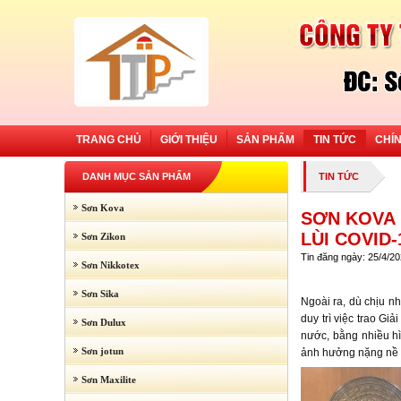
TRANG CHỦ
GIỚI THIỆU
SẢN PHẨM
TIN TỨC
CHÍ
DANH MỤC SẢN PHẨM
TIN TỨC
Sơn Kova
SƠN KOVA 
LÙI COVID-
Sơn Zikon
Tin đăng ngày: 25/4/2
Sơn Nikkotex
Sơn Sika
Ngoài ra, dù chịu n
duy trì việc trao G
Sơn Dulux
nước, bằng nhiều hì
Sơn jotun
ảnh hưởng nặng nề 
Sơn Maxilite