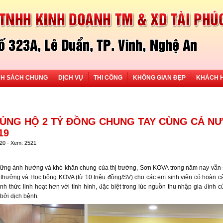
NH SÁCH CHUNG
DỊCH VỤ
THI CÔNG
KHÔNG GIAN ĐẸP
KHÁCH 
ỦNG HỘ 2 TỶ ĐỒNG CHUNG TAY CÙNG CẢ N
19
020 - Xem: 2521
hững ảnh hưởng và khó khăn chung của thị trường, Sơn KOVA trong năm nay vẫn sẽ 
iải thưởng và Học bổng KOVA (từ 10 triệu đồng/SV) cho các em sinh viên có hoàn c
nh thức linh hoạt hơn với tình hình, đặc biệt trong lúc nguồn thu nhập gia đình 
bởi dịch bệnh
.