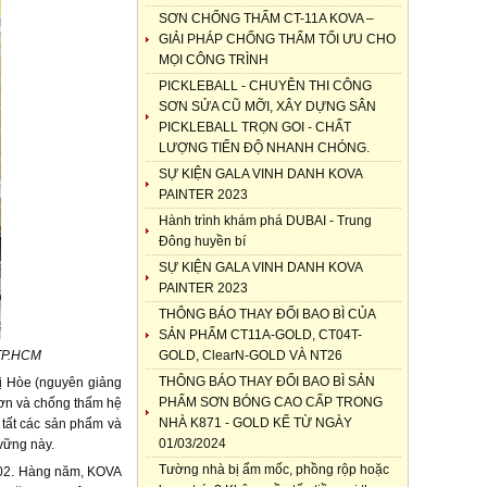
SƠN CHỐNG THẤM CT-11A KOVA –
GIẢI PHÁP CHỐNG THẤM TỐI ƯU CHO
MỌI CÔNG TRÌNH
PICKLEBALL - CHUYÊN THI CÔNG
SƠN SỬA CŨ MỠI, XÂY DỰNG SÂN
PICKLEBALL TRỌN GOI - CHẤT
LƯỢNG TIẾN ĐỘ NHANH CHÓNG.
SỰ KIỆN GALA VINH DANH KOVA
PAINTER 2023
Hành trình khám phá DUBAI - Trung
Đông huyền bí
SỰ KIỆN GALA VINH DANH KOVA
PAINTER 2023
THÔNG BÁO THAY ĐỔI BAO BÌ CỦA
SẢN PHẨM CT11A-GOLD, CT04T-
 TP.HCM
GOLD, ClearN-GOLD VÀ NT26
THÔNG BÁO THAY ĐỔI BAO BÌ SẢN
ị Hòe (nguyên giảng
PHẨM SƠN BÓNG CAO CẤP TRONG
ơn và chống thấm hệ
NHÀ K871 - GOLD KỂ TỪ NGÀY
 tất các sản phẩm và
01/03/2024
vững này.
Tường nhà bị ẩm mốc, phồng rộp hoặc
002. Hàng năm, KOVA